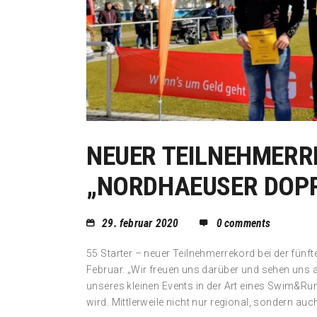
NEUER TEILNEHMERR
„NORDHAEUSER DOP
29. februar 2020
0
comments
55 Starter – neuer Teilnehmerrekord bei der fün
Februar. „Wir freuen uns darüber und sehen uns 
unseres kleinen Events in der Art eines Swim&
wird. Mittlerweile nicht nur regional, sondern auc