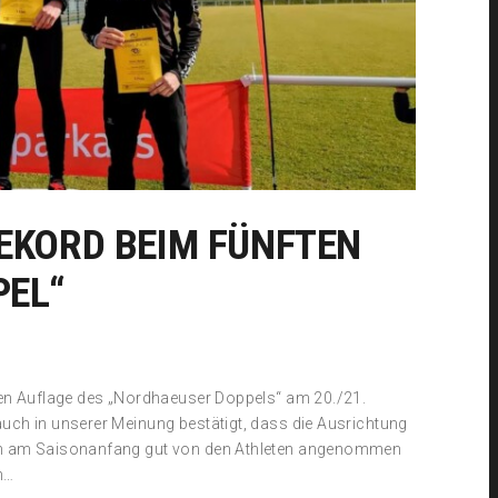
EKORD BEIM FÜNFTEN
PEL“
ften Auflage des „Nordhaeuser Doppels“ am 20./21.
auch in unserer Meinung bestätigt, dass die Ausrichtung
Run am Saisonanfang gut von den Athleten angenommen
h…