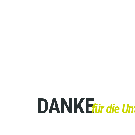
DANKE
für die U