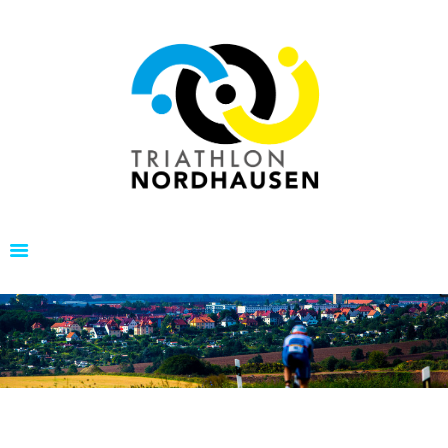
TRIATHLON NORDHAUSEN
Nordhaeuser Triathlon | Nordhaeuser Doppel
Startseite
Triathlon Nordhausen e.V.
Nordhaeuser Triathlon
Nordhaeuser Doppel