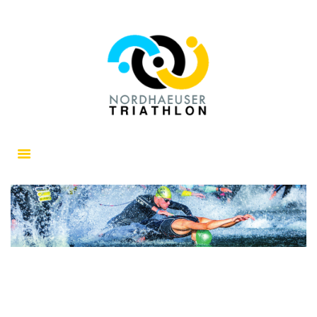
TRIATHLON NORDHAUSEN
Nordhaeuser Triathlon | Nordhaeuser Doppel
Startseite
Triathlon Nordhausen e.V.
Nordhaeuser Triathlon
Nordhaeuser Doppel