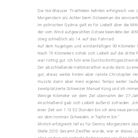
Die Nordhäuser Triathleten kehrten erfolgreich von
Morgenstern als Achter beim Ostseeman die anvisierte
Im polnischen Gydnia galt es für Liebelt über die M
der vom Wind aufgewühlten Ostsee beendete der Athl
stieg schließlich als 14. auf das Fahrrad.
Auf dem hügeligen und windanfälligen 90 Kilometer l
Nach 75 Kilometern schob sich Liebelt auf die dritte
war richtig gut. Ich fuhr eine Durchschnittsgeschwind
Der abschließende Halbmarathon wurde dann zu einer
gut, etwas weiter hinten aber rannte Christopher He
musste dann aber mein eigenes Tempo weiter laufen.
zweitplatzierte Schweizer Manuel Küng und ich immer w
Wenige Kilometer vor dem Ziel übernahm der 27-Jähri
Anschließend gab sich Liebelt äußerst zufrieden: „I
einer Zeit von 1:13:52 Stunden bin ich eine neue per
vor dem Ironman Schweden, in Topform bin.“
Ähnlich erfolgreich lief es für Dennis Morgenstern 
Stelle 2013 Gesamt-Zwölfter wurde, war er dieses J