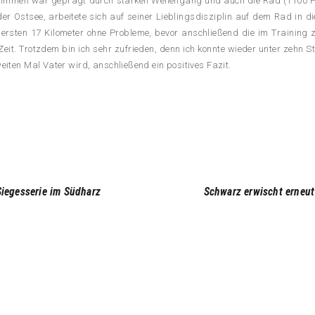
hwimmen war geprägt durch starken Wellengang und auch die Rad (1100 H
der Ostsee, arbeitete sich auf seiner Lieblingsdisziplin auf dem Rad in di
e ersten 17 Kilometer ohne Probleme, bevor anschließend die im Trainin
eit. Trotzdem bin ich sehr zufrieden, denn ich konnte wieder unter zehn 
ten Mal Vater wird, anschließend ein positives Fazit.
Siegesserie im Südharz
Schwarz erwischt erneut