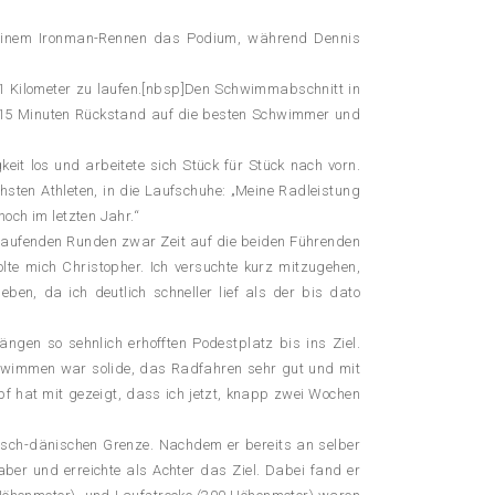
 in einem Ironman-Rennen das Podium, während Dennis
21 Kilometer zu laufen.[nbsp]Den Schwimmabschnitt in
1:15 Minuten Rückstand auf die besten Schwimmer und
it los und arbeitete sich Stück für Stück nach vorn.
hsten Athleten, in die Laufschuhe: „Meine Radleistung
och im letzten Jahr.“
laufenden Runden zwar Zeit auf die beiden Führenden
lte mich Christopher. Ich versuchte kurz mitzugehen,
en, da ich deutlich schneller lief als der bis dato
ngen so sehnlich erhofften Podestplatz bis ins Ziel.
Schwimmen war solide, das Radfahren sehr gut und mit
pf hat mit gezeigt, dass ich jetzt, knapp zwei Wochen
utsch-dänischen Grenze. Nachdem er bereits an selber
er und erreichte als Achter das Ziel. Dabei fand er