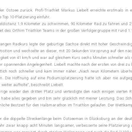
 der Ostsee zurück. Profi-Triathlet Markus Liebelt erreichte erstmals
 Top 10-Platzierung einfuhr.
itteldistanz 1,9 Kilometer zu schwimmen, 90 Kilometer Rad zu fahren und 
et des Orthim Triathlon Teams in der großen Verfolgergruppe mit rund 
angen Radkurs legte der gebürtige Sachse direkt mit hoher Geschwindigke
 Position und wechselte an dieser, mit 20 Sekunden Vorsprung auf den näc
igkeit von 41 km/h und war auf gleichem Kurs sechs Minuten schneller als n
 spannenden Angelegenheit. Liebelt machte nach der ersten von drei zu 
ttich noch schneller und kam immer näher. „Nach neun Kilometern überho
 Die Hoffnung auf eine Podiumsplatzierung hatte ich aber nie aufgegeb
eiter aufholte“, beschreibt Liebelt.
ge wieder den dritten Platz und verteidigte den nach einigen vierten Rä
ch habe alles gegeben und bin sehr glücklich mit meiner Leistung. Das 
sönliche Bestzeit für den Halbmarathon im Triathlon gelaufen. Der Wettkam
über die doppelte Streckenlänge beim Ostseeman in Glücksburg an der de
ahr zwar knapp acht Minuten langsamer, verbesserte seine Platzierung ab