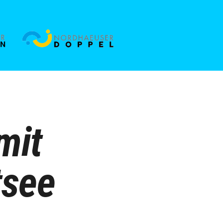
mit
tsee