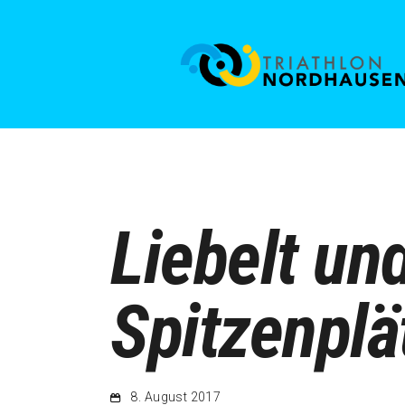
Liebelt un
Spitzenplä
8. August 2017