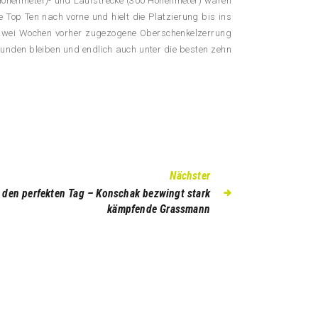
öhenmeter)- und Laufstrecke (300 Höhenmeter) waren
e Top Ten nach vorne und hielt die Platzierung bis ins
g zwei Wochen vorher zugezogene Oberschenkelzerrung
Stunden bleiben und endlich auch unter die besten zehn
Nächster
 den perfekten Tag – Konschak bezwingt stark
kämpfende Grassmann