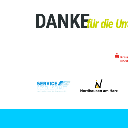
DANKE
für die U