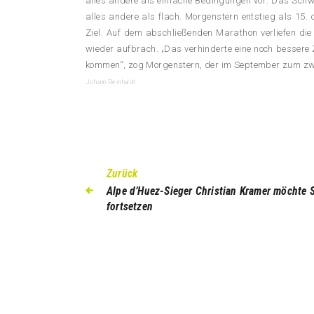
alles andere als einfache Bedingungen vor: Das Sc
alles andere als flach. Morgenstern entstieg als 15. 
Ziel. Auf dem abschließenden Marathon verliefen di
wieder aufbrach. „Das verhinderte eine noch bessere Z
kommen“, zog Morgenstern, der im September zum zwei
Johann Reinhardt
Zurück
Alpe d’Huez-Sieger Christian Kramer möchte 
fortsetzen